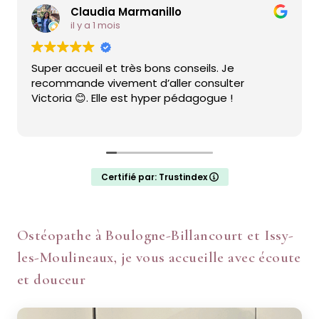
Claudia Marmanillo
Ne
il y a 1 mois
il 
 accueil et très bons conseils. Je
Victoria a
mande vivement d’aller consulter
seance vs 
ria 😊. Elle est hyper pédagogue !
m'a fait u
n'allait p
Certifié par: Trustindex
Ostéopathe à Boulogne-Billancourt et Issy-
les-Moulineaux, je vous accueille avec écoute
et douceur